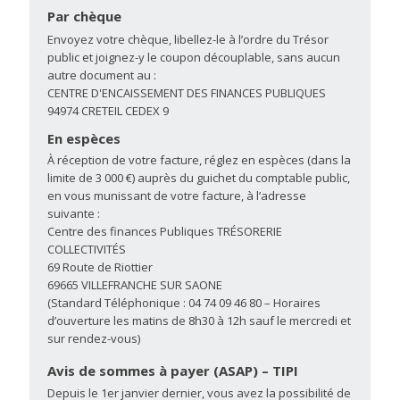
l’achèvement de travaux au service
Par chèque
d’assainissement (formulaire d’achèvement
Envoyez votre chèque, libellez-le à l’ordre du Trésor
à télécharger). Faute d’information
public et joignez-y le coupon découplable, sans aucun
contraire, le Syndicat considère que cette
autre document au :
CENTRE D'ENCAISSEMENT DES FINANCES PUBLIQUES
condition est remplie 18 mois après la date
94974 CRETEIL CEDEX 9
de l’autorisation du SMAPS prescrivant la
En espèces
PFAC.
À réception de votre facture, réglez en espèces (dans la
limite de 3 000 €) auprès du guichet du comptable public,
en vous munissant de votre facture, à l’adresse
suivante :
Centre des finances Publiques TRÉSORERIE
COLLECTIVITÉS
69 Route de Riottier
69665 VILLEFRANCHE SUR SAONE
(Standard Téléphonique : 04 74 09 46 80 – Horaires
d’ouverture les matins de 8h30 à 12h sauf le mercredi et
sur rendez-vous)
Avis de sommes à payer (ASAP) – TIPI
Depuis le 1er janvier dernier, vous avez la possibilité de