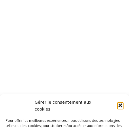
TÉLÉCHARGER
GUIDE ET
INFOS PRATIQUES
RÈGLEMENT DE SERVICE
INFORMATIONS
ADMINAISTRATIVES
ZONAGE
SCHÉMA DIRECTEUR
D'ASSAINISSEMENT
RPQS/BILAN
Gérer le consentement aux
cookies
FINANCES
CONSEIL SYNDICAL
Pour offrir les meilleures expériences, nous utilisons des technologies
telles que les cookies pour stocker et/ou accéder aux informations des
• Compte rendu