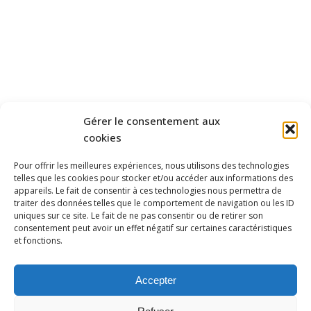
INFORMATIONS
ADMINAISTRATIVES
ZONAGE
SCHÉMA DIRECTEUR
D'ASSAINISSEMENT
RPQS/BILAN
Gérer le consentement aux
cookies
FINANCES
CONSEIL SYNDICAL
Pour offrir les meilleures expériences, nous utilisons des technologies
telles que les cookies pour stocker et/ou accéder aux informations des
• Compte rendu
appareils. Le fait de consentir à ces technologies nous permettra de
traiter des données telles que le comportement de navigation ou les ID
• Délibération
uniques sur ce site. Le fait de ne pas consentir ou de retirer son
consentement peut avoir un effet négatif sur certaines caractéristiques
et fonctions.
ACTUALITÉS
Accepter