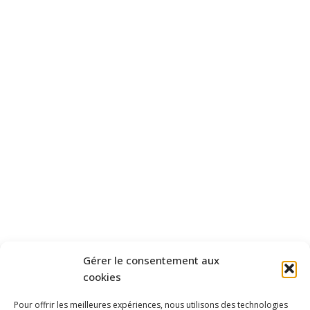
FORMULAIRES À
TÉLÉCHARGER
GUIDE ET
INFOS PRATIQUES
RÈGLEMENT DE SERVICE
INFORMATIONS
ADMINAISTRATIVES
ZONAGE
SCHÉMA DIRECTEUR
D'ASSAINISSEMENT
RPQS/BILAN
Gérer le consentement aux
cookies
FINANCES
CONSEIL SYNDICAL
Pour offrir les meilleures expériences, nous utilisons des technologies