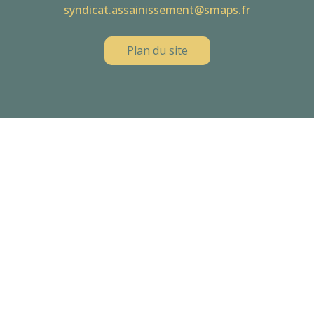
syndicat.assainissement@smaps.fr
Plan du site
QUI
SOMMES-NOUS
PRÉSENTATION
LES ÉLUS / l’ÉQUIPE
ASSAINISSEMENT COLLECTIF
FONCTIONNEMENT
• Effluent domestique