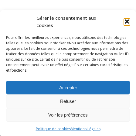
SCHÉMA DIRECTEUR
D'ASSAINISSEMENT
RPQS/BILAN
Gérer le consentement aux
cookies
FINANCES
CONSEIL SYNDICAL
Pour offrir les meilleures expériences, nous utilisons des technologies
telles que les cookies pour stocker et/ou accéder aux informations des
• Compte rendu
appareils. Le fait de consentir à ces technologies nous permettra de
traiter des données telles que le comportement de navigation ou les ID
• Délibération
uniques sur ce site. Le fait de ne pas consentir ou de retirer son
consentement peut avoir un effet négatif sur certaines caractéristiques
et fonctions.
ACTUALITÉS
Accepter
Refuser
Voir les préférences
CONTACT
Politique de cookies
Mentions Légales